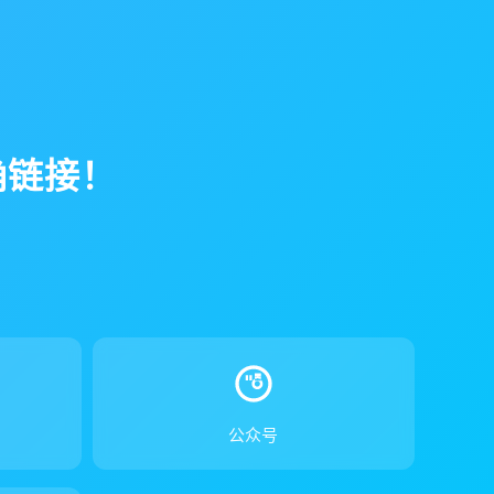
确链接！
！
公众号