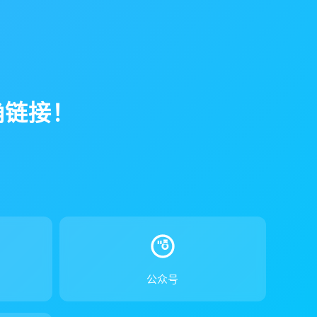
确链接！
！
公众号