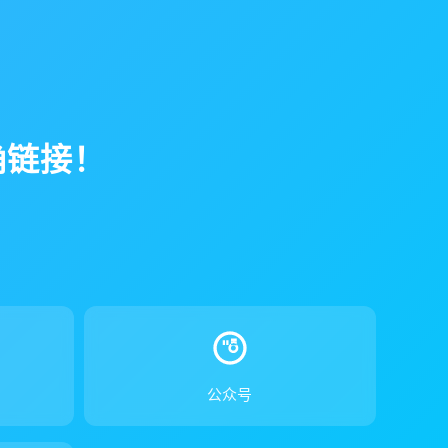
确链接！
！
公众号