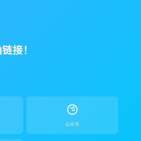
确链接！
！
公众号