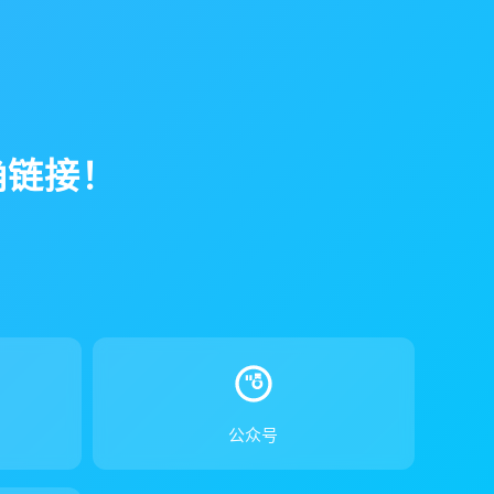
确链接！
！
公众号