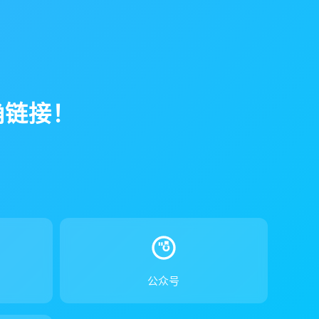
确链接！
！
公众号