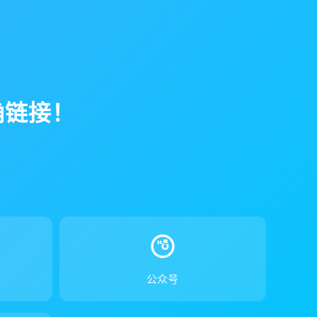
确链接！
！
公众号