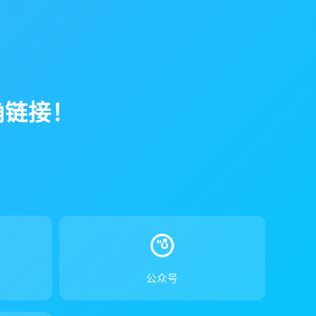
确链接！
！
公众号