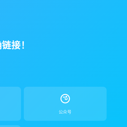
确链接！
！
公众号