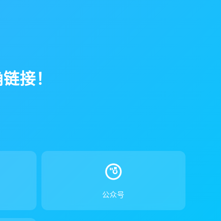
确链接！
！
公众号