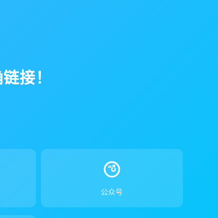
确链接！
！
公众号