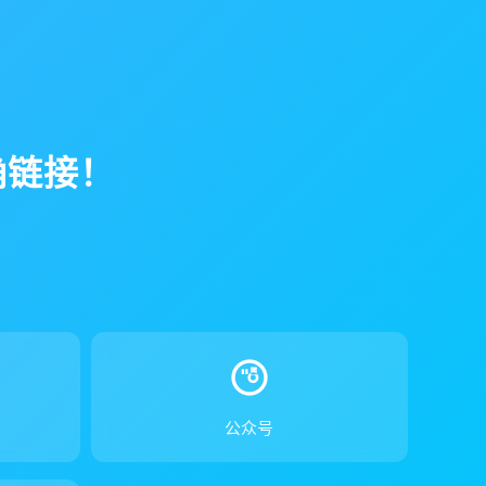
确链接！
！
公众号